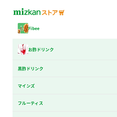
コンテンツへスキップ
mizkan(ミツカン)公式通販
Fibee
お酢ドリンク
黒酢ドリンク
マインズ
フルーティス