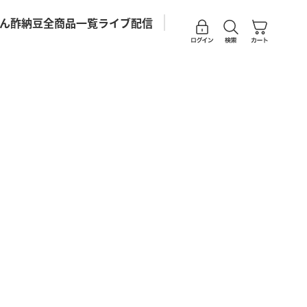
アカウントページに移
検索を開く
カートを開
ん酢
納豆
全商品一覧
ライブ配信