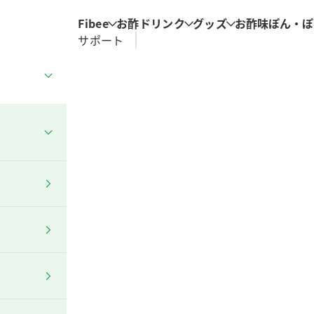
Fibee
お酢ドリンク
グッズ
お酢
味ぽん・ぽ
サポート