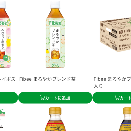
ルイボス
Fibee まろやかブレンド茶
Fibee まろやか
入り
カートに追加
カー