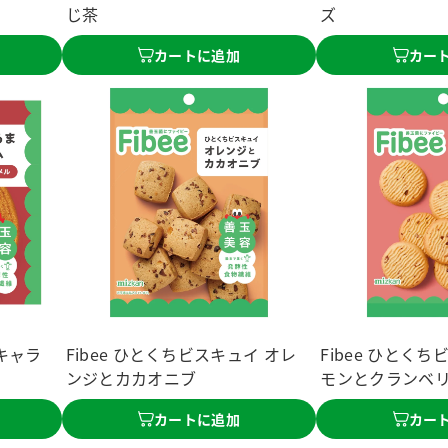
じ茶
ズ
カートに追加
カー
塩キャラ
Fibee ひとくちビスキュイ オレ
Fibee ひとく
ンジとカカオニブ
モンとクランベ
カートに追加
カー