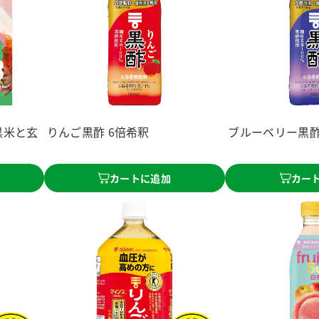
黒米と玄
りんご黒酢 6倍希釈
ブルーベリー黒酢
カートに追加
カー