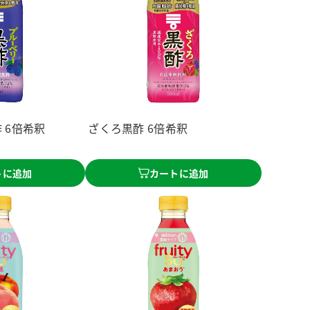
 6倍希釈
ざくろ黒酢 6倍希釈
トに追加
カートに追加