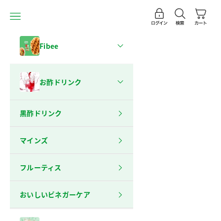
コンテンツへスキップ
アカウントページに移
検索を開く
カートを
メニューを開く
mizkan(ミツカン)公式
Fibee
お酢ドリンク
黒酢ドリンク
マインズ
フルーティス
おいしいビネガーケア