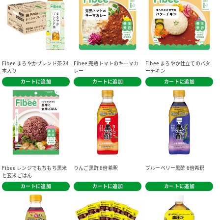
Fibee まろやかブレンド茶 24
Fibee 完熟トマトのキーマカ
Fibee まろやか仕立てのバタ
本入り
レー
ーチキン
カートに追加
カートに追加
カートに追加
Fibee レンジでもちもち黒米
りんご黒酢 6倍希釈
ブルーベリー黒酢 6倍希釈
と玄米ごはん
カートに追加
カートに追加
カートに追加