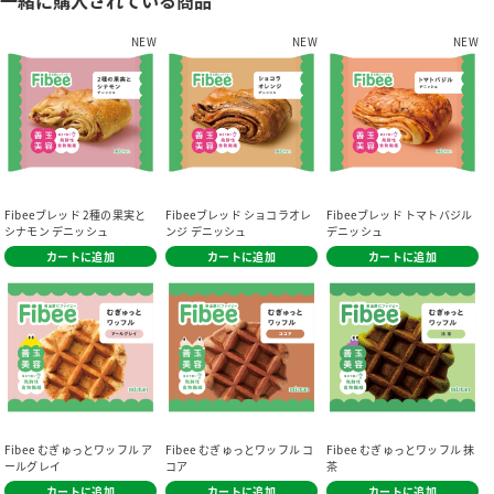
一緒に購入されている商品
NEW
NEW
NEW
Fibeeブレッド 2種の果実と
Fibeeブレッド ショコラオレ
Fibeeブレッド トマトバジル
シナモン デニッシュ
ンジ デニッシュ
デニッシュ
カートに追加
カートに追加
カートに追加
Fibee むぎゅっとワッフル ア
Fibee むぎゅっとワッフル コ
Fibee むぎゅっとワッフル 抹
ールグレイ
コア
茶
カートに追加
カートに追加
カートに追加