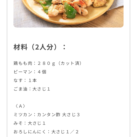
材料（2人分）：
鶏もも肉：２８０ｇ（カット済）
ピーマン：４個
なす：１本
ごま油：大さじ１
〈Ａ〉
ミツカン：カンタン酢 大さじ３
みそ：大さじ１
おろしにんにく：大さじ１／２