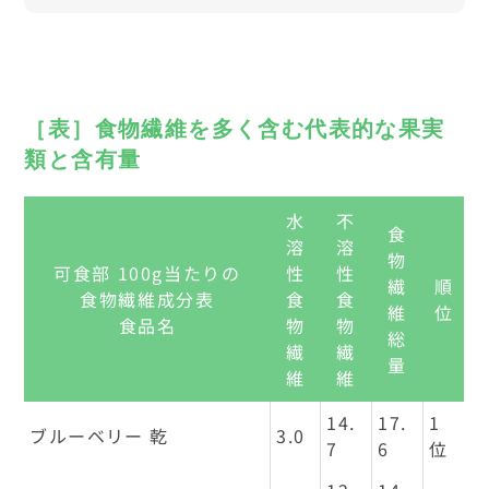
［表］食物繊維を多く含む代表的な果実
類と含有量
水
不
食
溶
溶
物
可食部 100g当たりの
性
性
繊
順
食物繊維成分表
食
食
維
位
食品名
物
物
総
繊
繊
量
維
維
14.
17.
1
ブルーベリー 乾
3.0
7
6
位