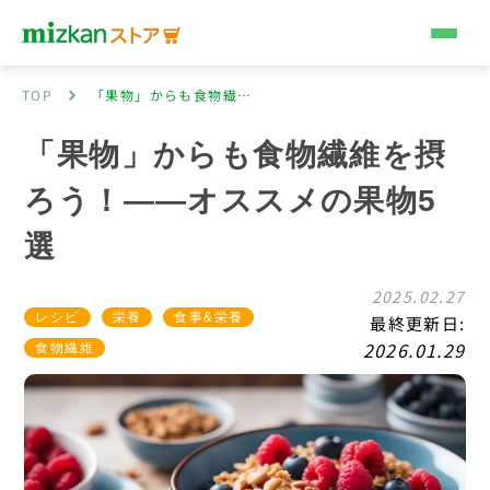
コンテンツへスキップ
TOP
「果物」からも食物繊維を摂ろう！――オススメの果物5選
「果物」からも食物繊維を摂
ろう！――オススメの果物5
選
2025.02.27
レシピ
栄養
食事&栄養
最終更新日:
2026.01.29
食物繊維